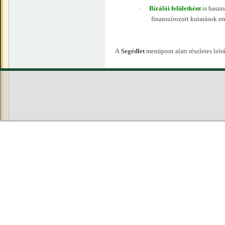
·
Bírálói felületként
is haszn
finanszírozott kutatások e
A
Segédlet
menüpont alatt részletes leírá