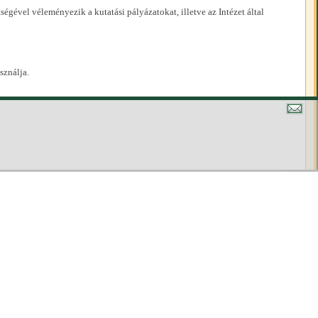
égével véleményezik a kutatási pályázatokat, illetve az Intézet által
sználja.