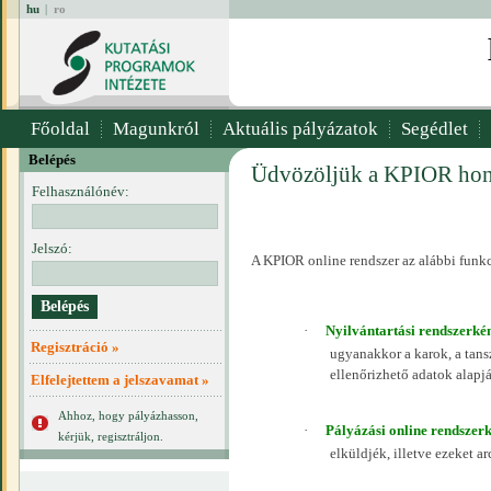
hu
|
ro
Főoldal
Magunkról
Aktuális pályázatok
Segédlet
Belépés
Üdvözöljük a KPIOR hon
Felhasználónév:
Jelszó:
A KPIOR online rendszer az alábbi funk
·
Nyilvántartási rendszerké
Regisztráció »
ugyanakkor a karok, a tans
ellenőrizhető adatok alapj
Elfelejtettem a jelszavamat »
Ahhoz, hogy pályázhasson,
·
Pályázási online rendszer
kérjük, regisztráljon.
elküldjék, illetve ezeket a