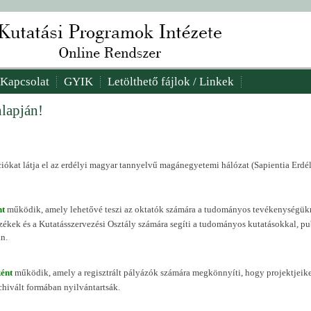
Kapcsolat
GYIK
Letölthető fájlok / Linkek
lapján!
ciókat látja el az erdélyi magyar tannyelvű magánegyetemi hálózat (Sapientia E
nt
működik, amely lehetővé teszi az oktatók számára a tudományos tevékenységükre
zékek és a Kutatásszervezési Osztály számára segíti a tudományos kutatásokkal, pu
án.
ként
működik, amely a regisztrált pályázók számára megkönnyíti, hogy projektjeiket,
rchivált formában nyilvántartsák.