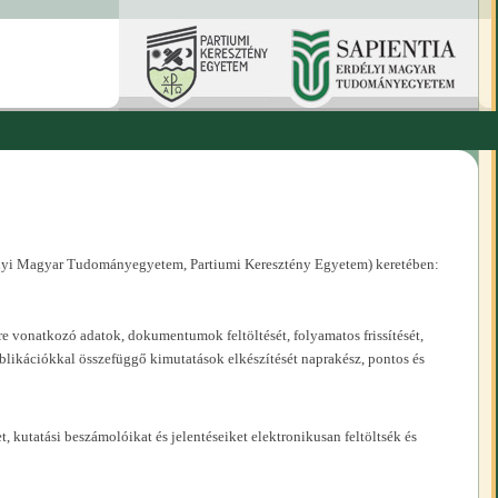
rdélyi Magyar Tudományegyetem, Partiumi Keresztény Egyetem) keretében:
 vonatkozó adatok, dokumentumok feltöltését, folyamatos frissítését,
blikációkkal összefüggő kimutatások elkészítését naprakész, pontos és
 kutatási beszámolóikat és jelentéseiket elektronikusan feltöltsék és