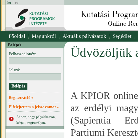
hu
|
ro
Főoldal
Magunkról
Aktuális pályázatok
Segédlet
Belépés
Üdvözöljük 
Felhasználónév:
Jelszó:
A KPIOR online r
Regisztráció »
az erdélyi magy
Elfelejtettem a jelszavamat »
Ahhoz, hogy pályázhasson,
(Sapientia E
kérjük, regisztráljon.
Partiumi Keresz