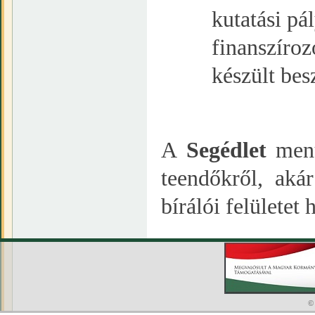
kutatási pál
finanszíroz
készült bes
A
Segédlet
menü
teendőkről, aká
bírálói felületet 
©