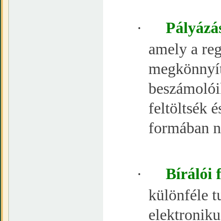
·
Pályázás
amely a reg
megkönnyíti
beszámolóik
feltöltsék é
formában ny
·
Bírálói 
különféle t
elektroniku