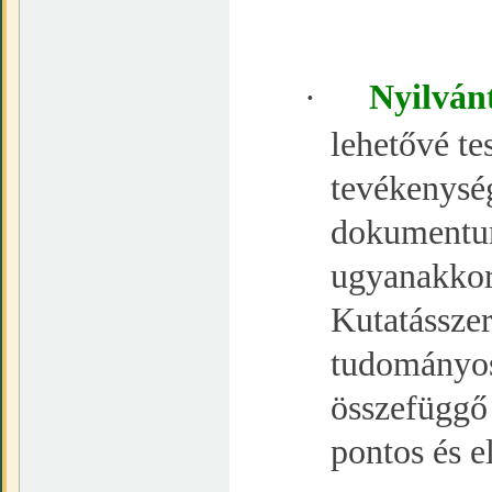
·
Nyilván
lehetővé te
tevékenysé
dokumentumo
ugyanakkor 
Kutatásszer
tudományos
összefüggő 
pontos és e