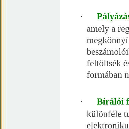
·
Pályázás
amely a reg
megkönnyíti
beszámolóik
feltöltsék é
formában ny
·
Bírálói 
különféle t
elektroniku