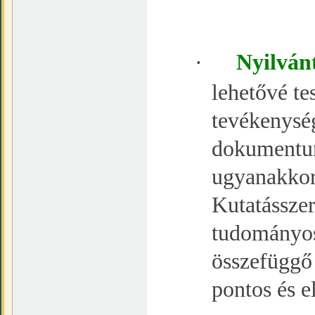
·
Nyilván
lehetővé te
tevékenysé
dokumentumo
ugyanakkor 
Kutatásszer
tudományos
összefüggő 
pontos és e