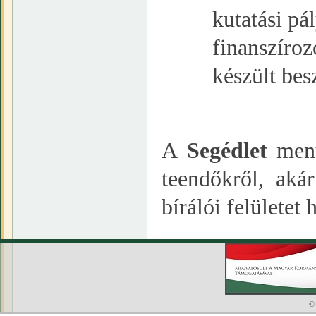
kutatási pál
finanszíroz
készült bes
A
Segédlet
menü
teendőkről, aká
bírálói felületet 
©