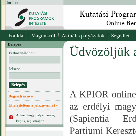
hu
|
ro
Főoldal
Magunkról
Aktuális pályázatok
Segédlet
Belépés
Üdvözöljük 
Felhasználónév:
Jelszó:
A KPIOR online r
Regisztráció »
az erdélyi magy
Elfelejtettem a jelszavamat »
Ahhoz, hogy pályázhasson,
(Sapientia E
kérjük, regisztráljon.
Partiumi Keresz