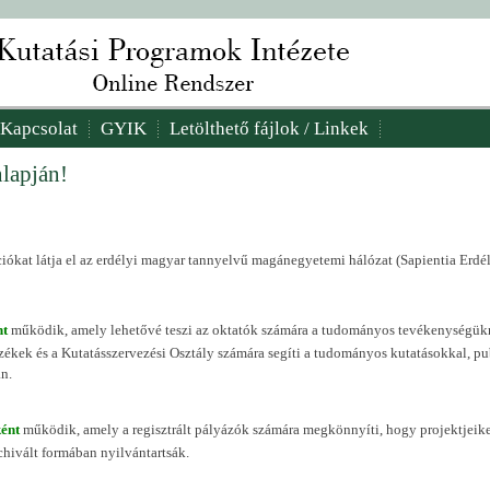
Kapcsolat
GYIK
Letölthető fájlok / Linkek
lapján!
ciókat látja el az erdélyi magyar tannyelvű magánegyetemi hálózat (Sapientia E
nt
működik, amely lehetővé teszi az oktatók számára a tudományos tevékenységükre
zékek és a Kutatásszervezési Osztály számára segíti a tudományos kutatásokkal, pu
án.
ként
működik, amely a regisztrált pályázók számára megkönnyíti, hogy projektjeiket,
rchivált formában nyilvántartsák.