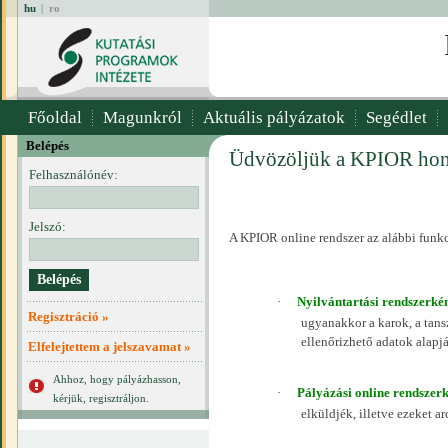
hu
|
ro
Főoldal
Magunkról
Aktuális pályázatok
Segédlet
Belépés
Üdvözöljük a KPIOR hon
Felhasználónév:
Jelszó:
A KPIOR online rendszer az alábbi funk
·
Nyilvántartási rendszerké
Regisztráció »
ugyanakkor a karok, a tans
ellenőrizhető adatok alapj
Elfelejtettem a jelszavamat »
Ahhoz, hogy pályázhasson,
·
Pályázási online rendszer
kérjük, regisztráljon.
elküldjék, illetve ezeket a