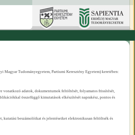
rdélyi Magyar Tudományegyetem, Partiumi Keresztény Egyetem) keretében:
 vonatkozó adatok, dokumentumok feltöltését, folyamatos frissítését,
blikációkkal összefüggő kimutatások elkészítését naprakész, pontos és
 kutatási beszámolóikat és jelentéseiket elektronikusan feltöltsék és