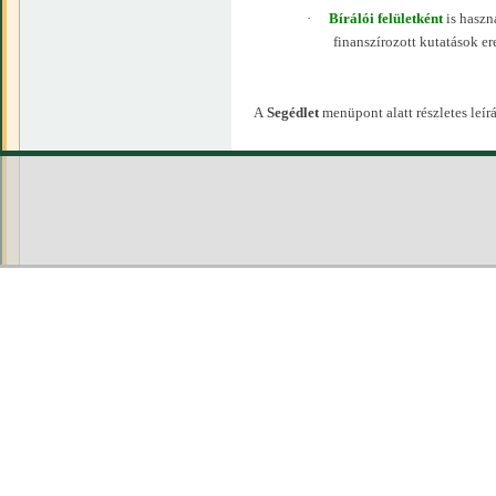
·
Bírálói felületként
is haszn
finanszírozott kutatások e
A
Segédlet
menüpont alatt részletes leírá