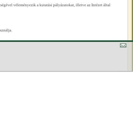
égével véleményezik a kutatási pályázatokat, illetve az Intézet által
sználja.