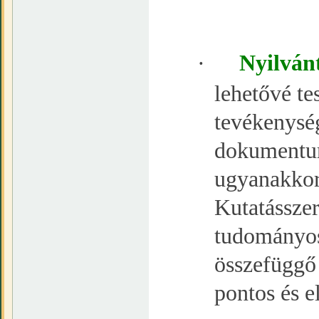
·
Nyilván
lehetővé te
tevékenysé
dokumentumo
ugyanakkor 
Kutatásszer
tudományos
összefüggő 
pontos és e