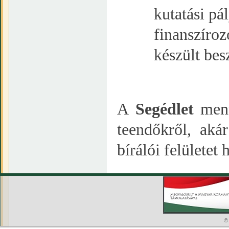
kutatási pál
finanszíroz
készült bes
A
Segédlet
menü
teendőkről, aká
bírálói felületet 
©