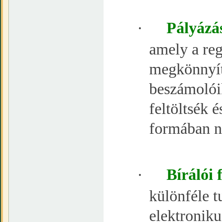
·
Pályázás
amely a reg
megkönnyíti
beszámolóik
feltöltsék é
formában ny
·
Bírálói 
különféle t
elektroniku