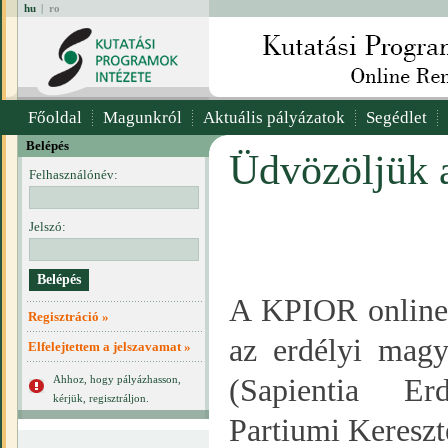
hu
|
ro
Főoldal
Magunkról
Aktuális pályázatok
Segédlet
Belépés
Üdvözöljük 
Felhasználónév:
Jelszó:
A KPIOR online r
Regisztráció »
az erdélyi magy
Elfelejtettem a jelszavamat »
Ahhoz, hogy pályázhasson,
(Sapientia E
kérjük, regisztráljon.
Partiumi Keresz