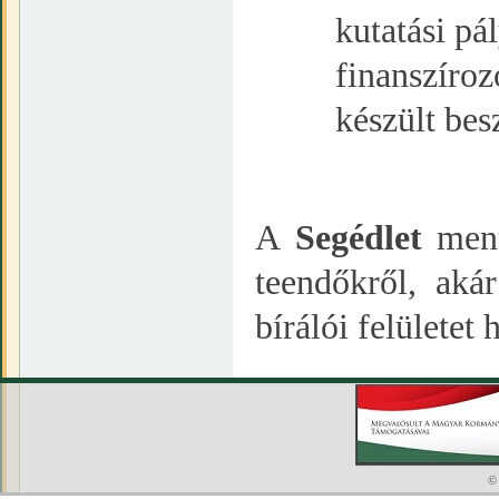
kutatási pál
finanszíroz
készült bes
A
Segédlet
menü
teendőkről, aká
bírálói felületet 
©