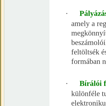
·
Pályázás
amely a reg
megkönnyíti
beszámolóik
feltöltsék é
formában ny
·
Bírálói 
különféle t
elektroniku