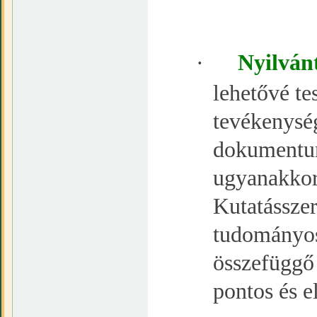
·
Nyilván
lehetővé te
tevékenysé
dokumentumo
ugyanakkor 
Kutatásszer
tudományos
összefüggő 
pontos és e