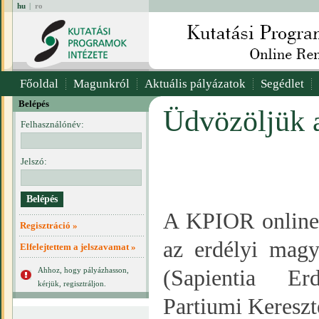
hu
|
ro
Főoldal
Magunkról
Aktuális pályázatok
Segédlet
Belépés
Üdvözöljük 
Felhasználónév:
Jelszó:
A KPIOR online r
Regisztráció »
az erdélyi magy
Elfelejtettem a jelszavamat »
Ahhoz, hogy pályázhasson,
(Sapientia E
kérjük, regisztráljon.
Partiumi Keresz