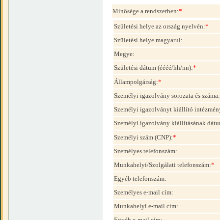
Minősége a rendszerben:
*
Születési helye az ország nyelvén:
*
Születési helye magyarul:
Megye:
Születési dátum (éééé/hh/nn):
*
Állampolgárság:
*
Személyi igazolvány sorozata és száma:
Személyi igazolványt kiállító intézmén
Személyi igazolvány kiállításának dátu
Személyi szám (CNP):
*
Személyes telefonszám:
Munkahelyi/Szolgálati telefonszám:
*
Egyéb telefonszám:
Személyes e-mail cím:
Munkahelyi e-mail cím:
Egyéb e-mail cím: