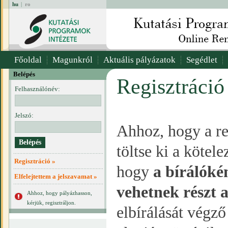
hu
|
ro
Főoldal
Magunkról
Aktuális pályázatok
Segédlet
Belépés
Regisztráció
Felhasználónév:
Jelszó:
Ahhoz, hogy a re
töltse ki a kötel
Regisztráció »
hogy
a bírálóké
Elfelejtettem a jelszavamat »
vehetnek részt 
Ahhoz, hogy pályázhasson,
kérjük, regisztráljon.
elbírálását végz