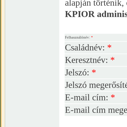
alapján történik
KPIOR adminiszt
Felhasználónév:
*
Családnév:
*
Keresztnév:
*
Jelszó:
*
Jelszó megerősít
E-mail cím:
*
E-mail cím mege