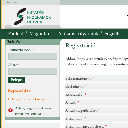
hu
|
ro
Főoldal
Magunkról
Aktuális pályázatok
Segédlet
Belépés
Regisztráció
Felhasználónév:
Ahhoz, hogy a regisztráció érvényes legy
pályázatok elbírálását végző szakembere
Jelszó:
Felhasználónév:
*
Családnév:
*
Regisztráció »
Keresztnév:
*
Elfelejtettem a jelszavamat »
Jelszó:
*
Ahhoz, hogy pályázhasson,
Jelszó megerősítése:
*
kérjük, regisztráljon.
E-mail cím:
*
E-mail cím megerősítése:
*