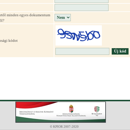
szertől minden egyes dokumentum
ől?
onsági kódot
© KPIOR 2007-2020