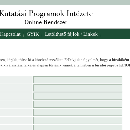
Kapcsolat
GYIK
Letölthető fájlok / Linkek
en, kérjük, töltse ki a kötelező mezőket. Felhívjuk a figyelmét, hogy
a bírálóként
k kiválasztása felkérés alapján történik, ennek értelmében
a bírálói jogot a KPIO