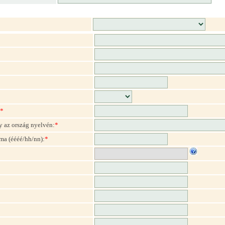
*
y az ország nyelvén:
*
ma (éééé/hh/nn):
*