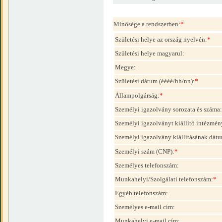
Minősége a rendszerben:
*
Születési helye az ország nyelvén:
*
Születési helye magyarul:
Megye:
Születési dátum (éééé/hh/nn):
*
Állampolgárság:
*
Személyi igazolvány sorozata és száma:
Személyi igazolványt kiállító intézmén
Személyi igazolvány kiállításának dátu
Személyi szám (CNP):
*
Személyes telefonszám:
Munkahelyi/Szolgálati telefonszám:
*
Egyéb telefonszám:
Személyes e-mail cím:
Munkahelyi e-mail cím: