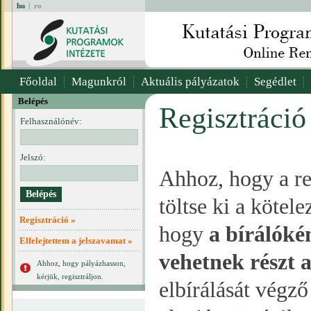
hu
|
ro
Főoldal
Magunkról
Aktuális pályázatok
Segédlet
Belépés
Regisztráció
Felhasználónév:
Jelszó:
Ahhoz, hogy a re
töltse ki a kötel
Regisztráció »
hogy
a bírálóké
Elfelejtettem a jelszavamat »
vehetnek részt 
Ahhoz, hogy pályázhasson,
kérjük, regisztráljon.
elbírálását végz