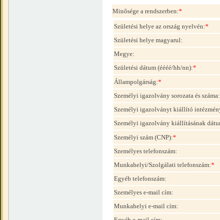
Minősége a rendszerben:
*
Születési helye az ország nyelvén:
*
Születési helye magyarul:
Megye:
Születési dátum (éééé/hh/nn):
*
Állampolgárság:
*
Személyi igazolvány sorozata és száma:
Személyi igazolványt kiállító intézmén
Személyi igazolvány kiállításának dátu
Személyi szám (CNP):
*
Személyes telefonszám:
Munkahelyi/Szolgálati telefonszám:
*
Egyéb telefonszám:
Személyes e-mail cím:
Munkahelyi e-mail cím:
Egyéb e-mail cím: