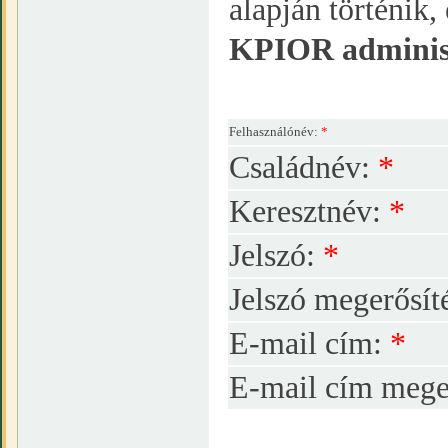
alapján történik
KPIOR adminiszt
Felhasználónév:
*
Családnév:
*
Keresztnév:
*
Jelszó:
*
Jelszó megerősít
E-mail cím:
*
E-mail cím mege