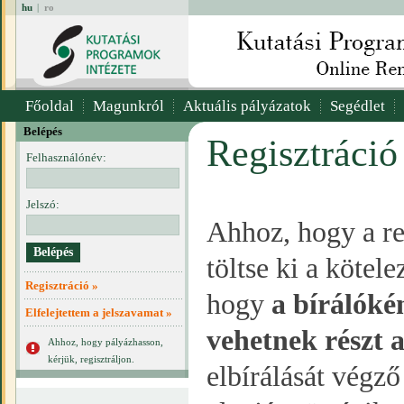
hu
|
ro
Főoldal
Magunkról
Aktuális pályázatok
Segédlet
Belépés
Regisztráció
Felhasználónév:
Jelszó:
Ahhoz, hogy a re
töltse ki a kötel
Regisztráció »
hogy
a bírálóké
Elfelejtettem a jelszavamat »
vehetnek részt 
Ahhoz, hogy pályázhasson,
kérjük, regisztráljon.
elbírálását végz