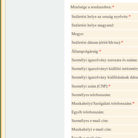
Minősége a rendszerben:
*
Születési helye az ország nyelvén:
*
Születési helye magyarul:
Megye:
Születési dátum (éééé/hh/nn):
*
Állampolgárság:
*
Személyi igazolvány sorozata és száma:
Személyi igazolványt kiállító intézmén
Személyi igazolvány kiállításának dátu
Személyi szám (CNP):
*
Személyes telefonszám:
Munkahelyi/Szolgálati telefonszám:
*
Egyéb telefonszám:
Személyes e-mail cím:
Munkahelyi e-mail cím:
Egyéb e-mail cím: