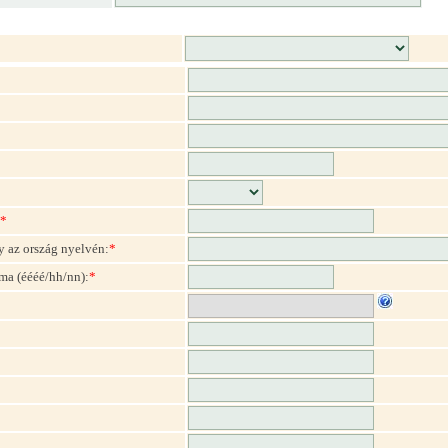
*
y az ország nyelvén:
*
ma (éééé/hh/nn):
*