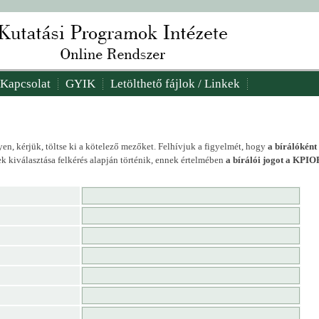
Kapcsolat
GYIK
Letölthető fájlok / Linkek
en, kérjük, töltse ki a kötelező mezőket. Felhívjuk a figyelmét, hogy
a bírálóként
k kiválasztása felkérés alapján történik, ennek értelmében
a bírálói jogot a KPIO