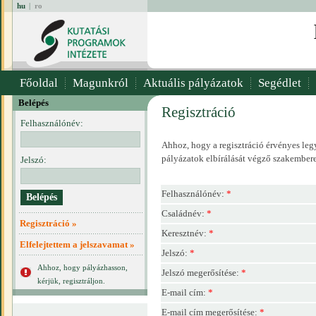
hu
|
ro
Főoldal
Magunkról
Aktuális pályázatok
Segédlet
Belépés
Regisztráció
Felhasználónév:
Ahhoz, hogy a regisztráció érvényes legy
pályázatok elbírálását végző szakembere
Jelszó:
Felhasználónév:
*
Családnév:
*
Regisztráció »
Keresztnév:
*
Elfelejtettem a jelszavamat »
Jelszó:
*
Ahhoz, hogy pályázhasson,
Jelszó megerősítése:
*
kérjük, regisztráljon.
E-mail cím:
*
E-mail cím megerősítése:
*