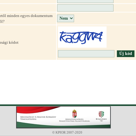
szertől minden egyes dokumentum
ől?
onsági kódot
© KPIOR 2007-2020