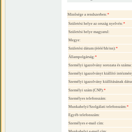
Minősége a rendszerben:
*
Születési helye az ország nyelvén:
*
Születési helye magyarul:
Megye:
Születési dátum (éééé/hh/nn):
*
Állampolgárság:
*
Személyi igazolvány sorozata és száma:
Személyi igazolványt kiállító intézmén
Személyi igazolvány kiállításának dátu
Személyi szám (CNP):
*
Személyes telefonszám:
Munkahelyi/Szolgálati telefonszám:
*
Egyéb telefonszám:
Személyes e-mail cím:
Munkahelyi e-mail cím: